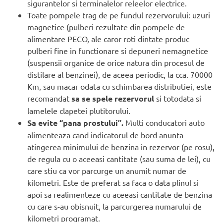
sigurantelor si terminalelor releelor electrice.
Toate pompele trag de pe fundul rezervorului: uzuri
magnetice (pulberi rezultate din pompele de
alimentare PECO, ale caror roti dintate produc
pulberi fine in functionare si depuneri nemagnetice
(suspensii organice de orice natura din procesul de
distilare al benzinei), de aceea periodic, la cca. 70000
Km, sau macar odata cu schimbarea distributiei, este
recomandat
sa se spele rezervorul
si totodata si
lamelele clapetei plutitorului.
Sa evite “pana prostului”.
Multi conducatori auto
alimenteaza cand indicatorul de bord anunta
atingerea minimului de benzina in rezervor (pe rosu),
de regula cu o aceeasi cantitate (sau suma de lei), cu
care stiu ca vor parcurge un anumit numar de
kilometri. Este de preferat sa faca o data plinul si
apoi sa realimenteze cu aceeasi cantitate de benzina
cu care s-au obisnuit, la parcurgerea numarului de
kilometri programat.