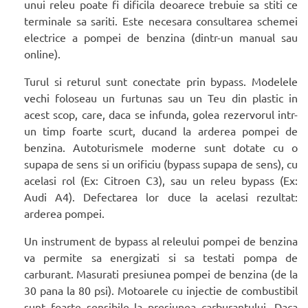
unui releu poate fi dificila deoarece trebuie sa stiti ce
terminale sa sariti. Este necesara consultarea schemei
electrice a pompei de benzina (dintr-un manual sau
online).
Turul si returul sunt conectate prin bypass. Modelele
vechi foloseau un furtunas sau un Teu din plastic in
acest scop, care, daca se infunda, golea rezervorul intr-
un timp foarte scurt, ducand la arderea pompei de
benzina. Autoturismele moderne sunt dotate cu o
supapa de sens si un orificiu (bypass supapa de sens), cu
acelasi rol (Ex: Citroen C3), sau un releu bypass (Ex:
Audi A4). Defectarea lor duce la acelasi rezultat:
arderea pompei.
Un instrument de bypass al releului pompei de benzina
va permite sa energizati si sa testati pompa de
carburant. Masurati presiunea pompei de benzina (de la
30 pana la 80 psi). Motoarele cu injectie de combustibil
sunt foarte sensibile la presiunea carburantului. Daca