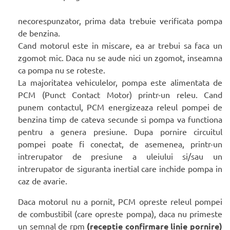
necorespunzator, prima data trebuie verificata pompa
de benzina.
Cand motorul este in miscare, ea ar trebui sa faca un
zgomot mic. Daca nu se aude nici un zgomot, inseamna
ca pompa nu se roteste.
La majoritatea vehiculelor, pompa este alimentata de
PCM (Punct Contact Motor) printr-un releu. Cand
punem contactul, PCM energizeaza releul pompei de
benzina timp de cateva secunde si pompa va functiona
pentru a genera presiune. Dupa pornire circuitul
pompei poate fi conectat, de asemenea, printr-un
intrerupator de presiune a uleiului si/sau un
intrerupator de siguranta inertial care inchide pompa in
caz de avarie.
Daca motorul nu a pornit, PCM opreste releul pompei
de combustibil (care opreste pompa), daca nu primeste
un semnal de rpm
(receptie confirmare linie pornire)