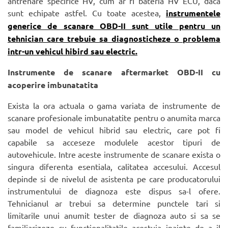
antrenare specifice HV, cum ar fi bateria HV ECU, daca
sunt echipate astfel. Cu toate acestea,
instrumentele
generice de scanare OBD-II sunt utile pentru un
tehnician care trebuie sa diagnosticheze o problema
intr-un vehicul hibird sau electric.
Instrumente de scanare aftermarket OBD-II cu
acoperire imbunatatita
Exista la ora actuala o gama variata de instrumente de
scanare profesionale imbunatatite pentru o anumita marca
sau model de vehicul hibrid sau electric, care pot fi
capabile sa acceseze modulele acestor tipuri de
autovehicule. Intre aceste instrumente de scanare exista o
singura diferenta esentiala, calitatea accesului. Accesul
depinde si de nivelul de asistenta pe care producatorului
instrumentului de diagnoza este dispus sa-l ofere.
Tehnicianul ar trebui sa determine punctele tari si
limitarile unui anumit tester de diagnoza auto si sa se
familiarizeze cu functionalitatile acestuia inainte de a il