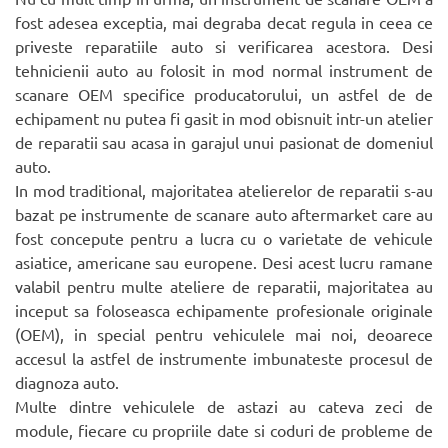
fost adesea exceptia, mai degraba decat regula in ceea ce
priveste reparatiile auto si verificarea acestora. Desi
tehnicienii auto au folosit in mod normal instrument de
scanare OEM specifice producatorului, un astfel de de
echipament nu putea fi gasit in mod obisnuit intr-un atelier
de reparatii sau acasa in garajul unui pasionat de domeniul
auto.
In mod traditional, majoritatea atelierelor de reparatii s-au
bazat pe instrumente de scanare auto aftermarket care au
fost concepute pentru a lucra cu o varietate de vehicule
asiatice, americane sau europene. Desi acest lucru ramane
valabil pentru multe ateliere de reparatii, majoritatea au
inceput sa foloseasca echipamente profesionale originale
(OEM), in special pentru vehiculele mai noi, deoarece
accesul la astfel de instrumente imbunateste procesul de
diagnoza auto.
Multe dintre vehiculele de astazi au cateva zeci de
module, fiecare cu propriile date si coduri de probleme de