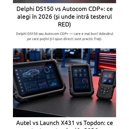
Delphi DS150 vs Autocom CDP+: ce
alegi în 2026 (și unde intră testerul
RED)
Delphi DS150 sau Autocom CDP+ — care e mai bun? Adevărul
pe care puțini ți-l spun direct: sunt practic frați.
Autel vs Launch X431 vs Topdon: ce